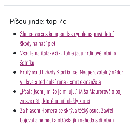
Píšou jinde: top 7d
Slunce versus kolagen. Jak rychle napravit letní
škody na naší pleti
Vsaďte na italský šik. Tohle jsou hrdinové letního
šatníku
Krutý osud hvězdy StarDance. Neoperovatelný nádor
v hlavě a teď další rána - smrt exmanžela
„Psala jsem jim, že je miluju.“ Míša Maurerová o boji
za své děti, které od ní odešly k otci
Za hlasem Homera se skrývá těžký osud. Zavřel
bojoval s nemocí a otřásla jím nehoda s dítětem