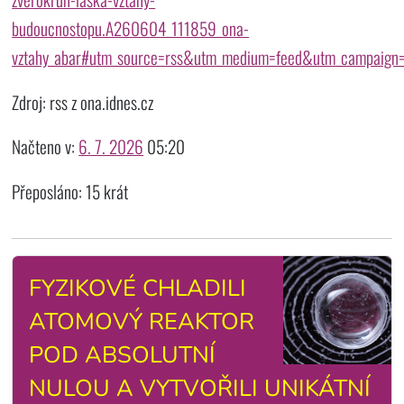
budoucnostopu.A260604_111859_ona-
vztahy_abar#utm_source=rss&utm_medium=feed&utm_campaign
Zdroj: rss z ona.idnes.cz
Načteno v:
6. 7. 2026
05:20
Přeposláno: 15 krát
FYZIKOVÉ CHLADILI
ATOMOVÝ REAKTOR
POD ABSOLUTNÍ
NULOU A VYTVOŘILI UNIKÁTNÍ