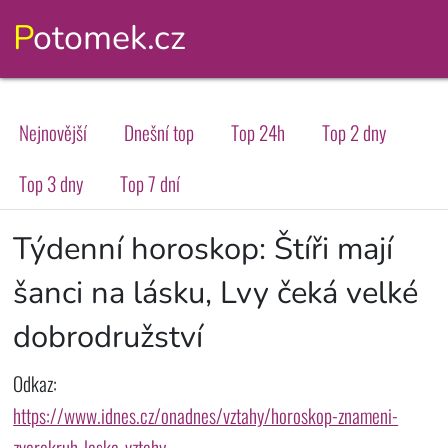
Potomek.cz
Nejnovější
Dnešní top
Top 24h
Top 2 dny
Top 3 dny
Top 7 dní
Týdenní horoskop: Štíři mají
šanci na lásku, Lvy čeká velké
dobrodružství
Odkaz:
https://www.idnes.cz/onadnes/vztahy/horoskop-znameni-
zverokruh-laska-vztahy-