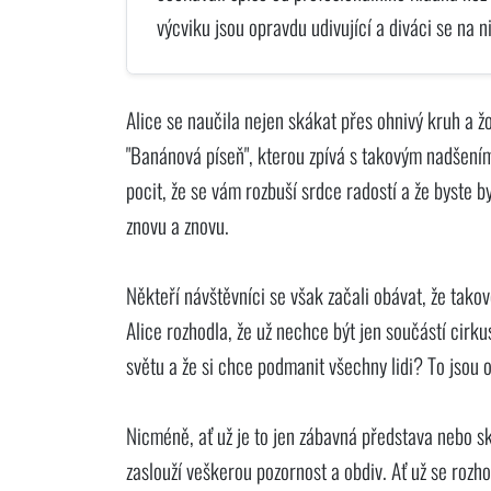
výcviku jsou opravdu udivující a diváci se na ni
Alice se naučila nejen skákat přes ohnivý kruh a žon
"Banánová píseň", kterou zpívá s takovým nadšením, 
pocit, že se vám rozbuší srdce radostí a že byste by
znovu a znovu.
Někteří návštěvníci se však začali obávat, že tak
Alice rozhodla, že už nechce být jen součástí cirk
světu a že si chce podmanit všechny lidi? To jsou
Nicméně, ať už je to jen zábavná představa nebo sk
zaslouží veškerou pozornost a obdiv. Ať už se rozho