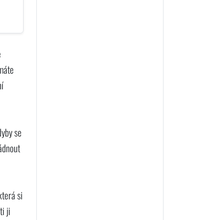
e
 máte
ní
dyby se
ládnout
která si
i ji