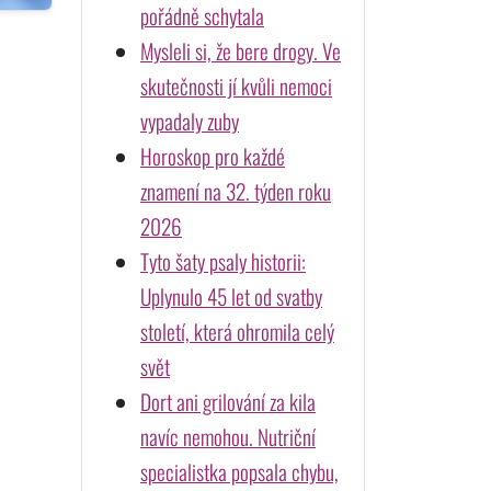
pořádně schytala
Mysleli si, že bere drogy. Ve
skutečnosti jí kvůli nemoci
vypadaly zuby
Horoskop pro každé
znamení na 32. týden roku
2026
Tyto šaty psaly historii:
Uplynulo 45 let od svatby
století, která ohromila celý
svět
Dort ani grilování za kila
navíc nemohou. Nutriční
specialistka popsala chybu,