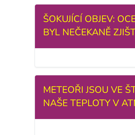
ŠOKUJÍCÍ OBJEV: O
BYL NEČEKANĚ ZJIŠT
METEOŘI JSOU VE Š
NAŠE TEPLOTY V A