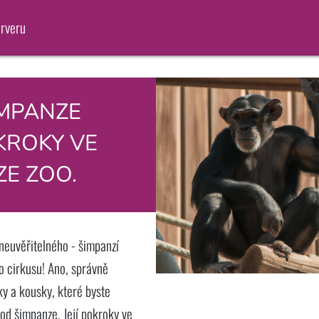
erveru
IMPANZE
OKROKY VE
ZE ZOO.
euvěřitelného - šimpanzí
o cirkusu! Ano, správně
ky a kousky, které byste
od šimpanze. Její pokroky ve