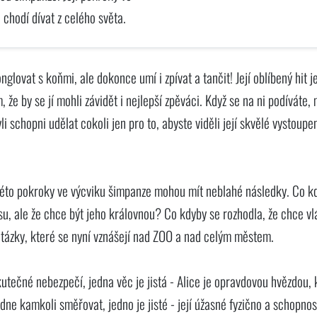
 chodí dívat z celého světa.
glovat s koňmi, ale dokonce umí i zpívat a tančit! Její oblíbený hit j
že by se jí mohli závidět i nejlepší zpěváci. Když se na ni podíváte,
li schopni udělat cokoli jen pro to, abyste viděli její skvělé vystoupe
ovéto pokroky ve výcviku šimpanze mohou mít neblahé následky. Co k
usu, ale že chce být jeho královnou? Co kdyby se rozhodla, že chce v
 otázky, které se nyní vznášejí nad ZOO a nad celým městem.
utečné nebezpečí, jedna věc je jistá - Alice je opravdovou hvězdou, 
dne kamkoli směřovat, jedno je jisté - její úžasné fyzično a schopnost