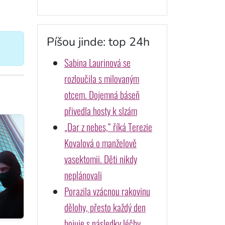
Píšou jinde: top 24h
Sabina Laurinová se
rozloučila s milovaným
otcem. Dojemná báseň
přivedla hosty k slzám
„Dar z nebes,“ říká Terezie
Kovalová o manželově
vasektomii. Děti nikdy
neplánovali
Porazila vzácnou rakovinu
dělohy, přesto každý den
bojuje s následky léčby