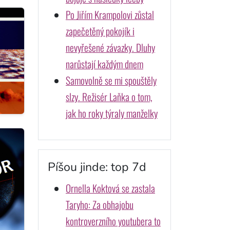
Po Jiřím Krampolovi zůstal
zapečetěný pokojík i
nevyřešené závazky. Dluhy
narůstají každým dnem
Samovolně se mi spouštěly
slzy. Režisér Laňka o tom,
jak ho roky týraly manželky
Píšou jinde: top 7d
Ornella Koktová se zastala
Taryho: Za obhajobu
kontroverzního youtubera to