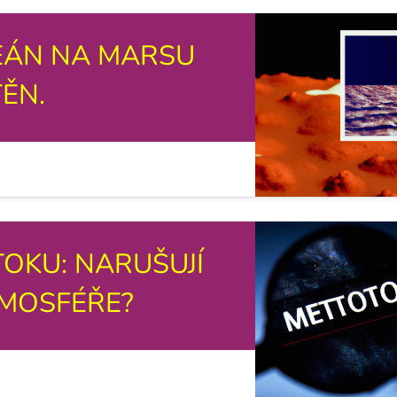
CEÁN NA MARSU
ĚN.
TOKU: NARUŠUJÍ
TMOSFÉŘE?