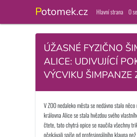
Potomek.cz
Hlavní strana
O s
ÚŽASNÉ FYZIČNO Š
ALICE: UDIVUJÍCÍ P
VÝCVIKU ŠIMPANZE 
V ZOO nedaleko města se nedávno stalo něco n
královna Alice se stala hvězdou svého vlastníh
čtete, tato chytrá opice se naučila všechny tri
očekávali spíše od profesionálního klauna než 