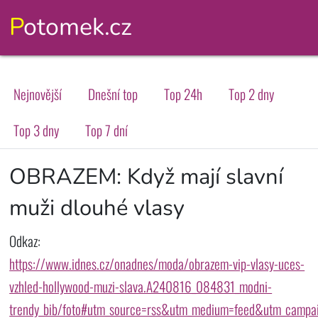
Potomek.cz
Nejnovější
Dnešní top
Top 24h
Top 2 dny
Top 3 dny
Top 7 dní
OBRAZEM: Když mají slavní
muži dlouhé vlasy
Odkaz:
https://www.idnes.cz/onadnes/moda/obrazem-vip-vlasy-uces-
vzhled-hollywood-muzi-slava.A240816_084831_modni-
trendy_bib/foto#utm_source=rss&utm_medium=feed&utm_campa