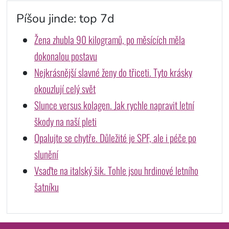
Píšou jinde: top 7d
Žena zhubla 90 kilogramů, po měsících měla
dokonalou postavu
Nejkrásnější slavné ženy do třiceti. Tyto krásky
okouzlují celý svět
Slunce versus kolagen. Jak rychle napravit letní
škody na naší pleti
Opalujte se chytře. Důležité je SPF, ale i péče po
slunění
Vsaďte na italský šik. Tohle jsou hrdinové letního
šatníku