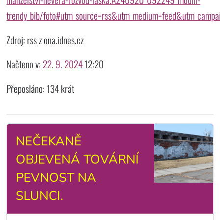
trendy_bib/foto#utm_source=rss&utm_medium=feed&utm_campa
Zdroj: rss z ona.idnes.cz
Načteno v:
22. 9. 2024
12:20
Přeposláno: 134 krát
NEČEKANĚ
OBJEVENÁ TOVÁRNÍ
PEVNOST NA
SLUNCI.