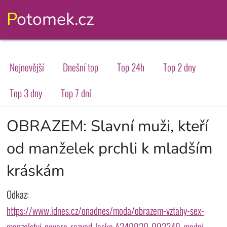
Potomek.cz
Nejnovější
Dnešní top
Top 24h
Top 2 dny
Top 3 dny
Top 7 dní
OBRAZEM: Slavní muži, kteří
od manželek prchli k mladším
kráskám
Odkaz:
https://www.idnes.cz/onadnes/moda/obrazem-vztahy-sex-
manzelstvi-nevera-rozvod-laska.A240920_092249_modni-