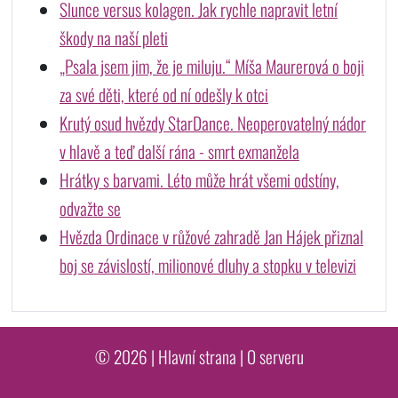
Slunce versus kolagen. Jak rychle napravit letní
škody na naší pleti
„Psala jsem jim, že je miluju.“ Míša Maurerová o boji
za své děti, které od ní odešly k otci
Krutý osud hvězdy StarDance. Neoperovatelný nádor
v hlavě a teď další rána - smrt exmanžela
Hrátky s barvami. Léto může hrát všemi odstíny,
odvažte se
Hvězda Ordinace v růžové zahradě Jan Hájek přiznal
boj se závislostí, milionové dluhy a stopku v televizi
© 2026 |
Hlavní strana
|
O serveru