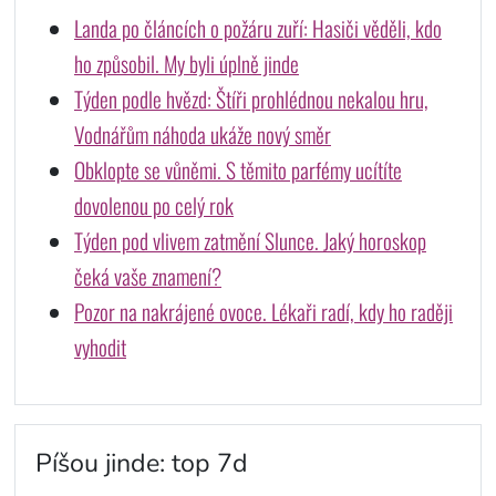
Landa po článcích o požáru zuří: Hasiči věděli, kdo
ho způsobil. My byli úplně jinde
Týden podle hvězd: Štíři prohlédnou nekalou hru,
Vodnářům náhoda ukáže nový směr
Obklopte se vůněmi. S těmito parfémy ucítíte
dovolenou po celý rok
Týden pod vlivem zatmění Slunce. Jaký horoskop
čeká vaše znamení?
Pozor na nakrájené ovoce. Lékaři radí, kdy ho raději
vyhodit
Píšou jinde: top 7d