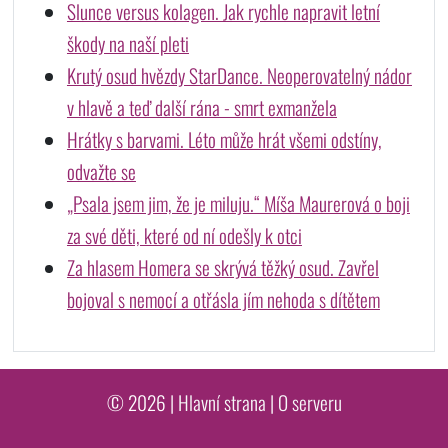
Slunce versus kolagen. Jak rychle napravit letní
škody na naší pleti
Krutý osud hvězdy StarDance. Neoperovatelný nádor
v hlavě a teď další rána - smrt exmanžela
Hrátky s barvami. Léto může hrát všemi odstíny,
odvažte se
„Psala jsem jim, že je miluju.“ Míša Maurerová o boji
za své děti, které od ní odešly k otci
Za hlasem Homera se skrývá těžký osud. Zavřel
bojoval s nemocí a otřásla jím nehoda s dítětem
© 2026 |
Hlavní strana
|
O serveru