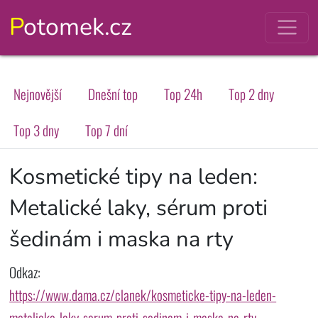
Potomek.cz
Nejnovější
Dnešní top
Top 24h
Top 2 dny
Top 3 dny
Top 7 dní
Kosmetické tipy na leden:
Metalické laky, sérum proti
šedinám i maska na rty
Odkaz:
https://www.dama.cz/clanek/kosmeticke-tipy-na-leden-
metalicke-laky-serum-proti-sedinam-i-maska-na-rty