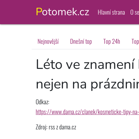
Potomek.cz
Hlavní strana
O s
Nejnovější
Dnešní top
Top 24h
Top
Léto ve znamení 
nejen na prázdn
Odkaz:
https://www.dama.cz/clanek/kosmeticke-tipy-na-
Zdroj: rss z dama.cz