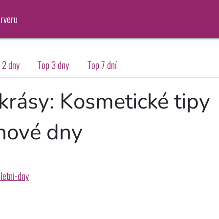
erveru
 2 dny
Top 3 dny
Top 7 dní
krásy: Kosmetické tipy
inové dny
letni-dny