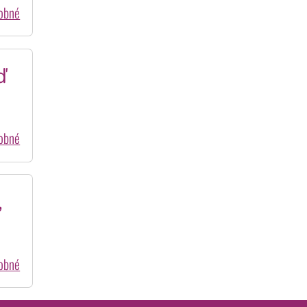
dobné
ď
dobné
,
dobné