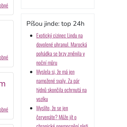
dobné
Píšou jinde: top 24h
Exotický cizinec Lindu na
dovolené uhranul. Marocká
pohádka se brzy změnila v
dobné
noční můru
Myslela si, že má jen
namožené svaly. Za pár
ím
týdnů skončila ochrnutá na
vozíku
Myslíte, že se jen
dobné
červenáte? Může jít o
chronické onemocnění pleti