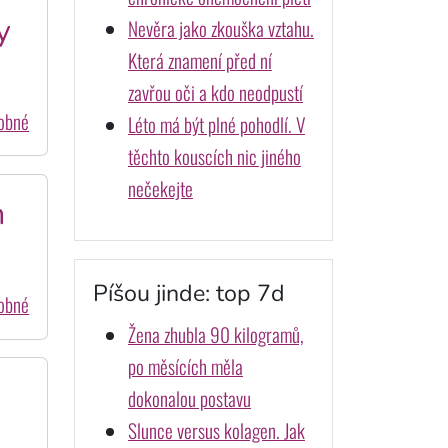
y
Nevěra jako zkouška vztahu.
Která znamení před ní
zavřou oči a kdo neodpustí
dobné
Léto má být plné pohodlí. V
těchto kouscích nic jiného
nečekejte
m
Píšou jinde: top 7d
dobné
Žena zhubla 90 kilogramů,
po měsících měla
dokonalou postavu
Slunce versus kolagen. Jak