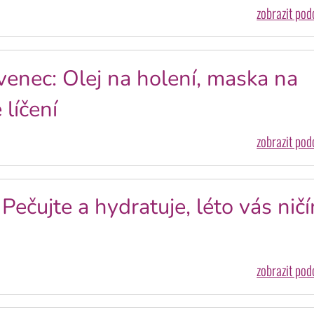
zobrazit po
venec: Olej na holení, maska na
 líčení
zobrazit po
Pečujte a hydratuje, léto vás nič
zobrazit po