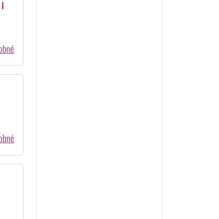
i
dobné
dobné