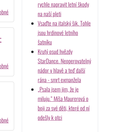
rychle napravit letní škody
dobné
na naší pleti
Vsaďte na italský šik. Tohle
jsou hrdinové letního
t
šatníku
Krutý osud hvězdy
StarDance. Neoperovatelný
dobné
nádor v hlavě a teď další
rána - smrt exmanžela
„Psala jsem jim, že je
miluju.“ Míša Maurerová o
boji za své děti, které od ní
odešly k otci
dobné