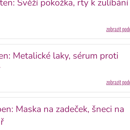
en: Svěží pokožka, rty k zulíbání 
zobrazit po
n: Metalické laky, sérum proti
y
zobrazit po
en: Maska na zadeček, šneci na
ř