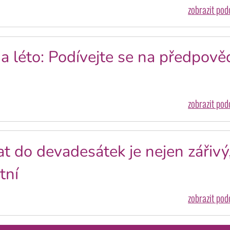
zobrazit po
a léto: Podívejte se na předpově
zobrazit po
at do devadesátek je nejen zářivý
tní
zobrazit po