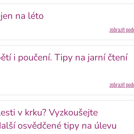
jen na léto
zobrazit po
í i poučení. Tipy na jarní čtení
zobrazit po
sti v krku? Vyzkoušejte
další osvědčené tipy na úlevu