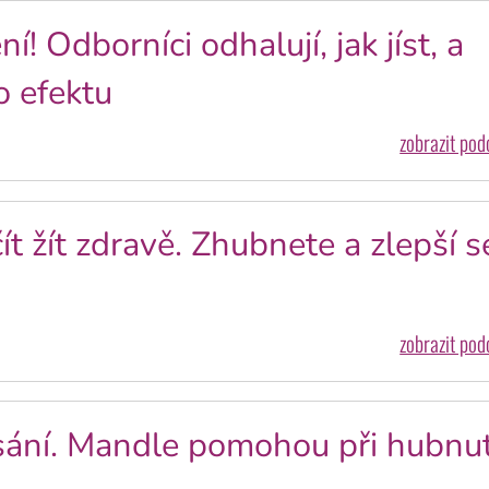
 Odborníci odhalují, jak jíst, a
o efektu
zobrazit po
t žít zdravě. Zhubnete a zlepší s
zobrazit po
sání. Mandle pomohou při hubnut