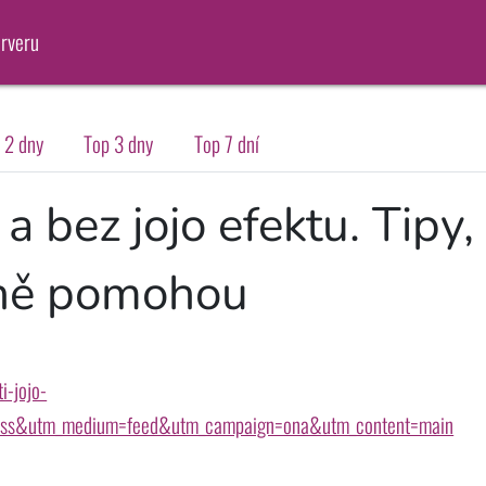
erveru
 2 dny
Top 3 dny
Top 7 dní
 bez jojo efektu. Tipy,
čně pomohou
i-jojo-
=rss&utm_medium=feed&utm_campaign=ona&utm_content=main