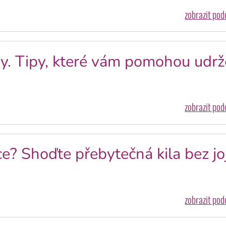
zobrazit po
vy. Tipy, které vám pomohou udrž
zobrazit po
ce? Shoďte přebytečná kila bez jo
zobrazit po