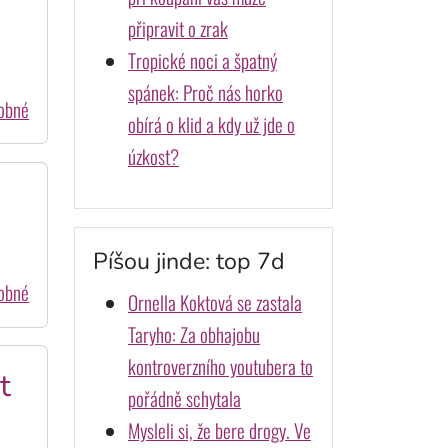
připravit o zrak
Tropické noci a špatný
spánek: Proč nás horko
dobné
obírá o klid a kdy už jde o
úzkost?
Píšou jinde: top 7d
dobné
Ornella Koktová se zastala
Taryho: Za obhajobu
kontroverzního youtubera to
t
pořádně schytala
Mysleli si, že bere drogy. Ve