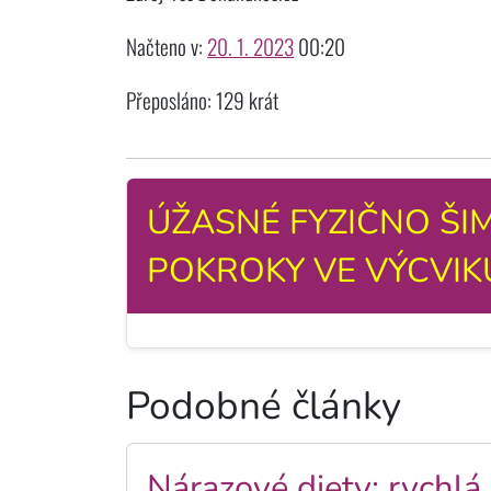
Načteno v:
20. 1. 2023
00:20
Přeposláno: 129 krát
ÚŽASNÉ FYZIČNO ŠIM
POKROKY VE VÝCVIK
Podobné články
Nárazové diety: rychlá