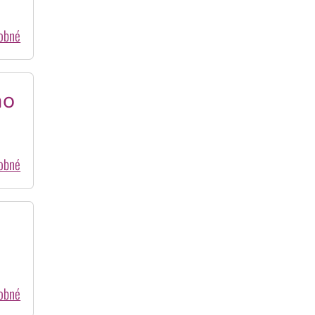
dobné
no
dobné
dobné