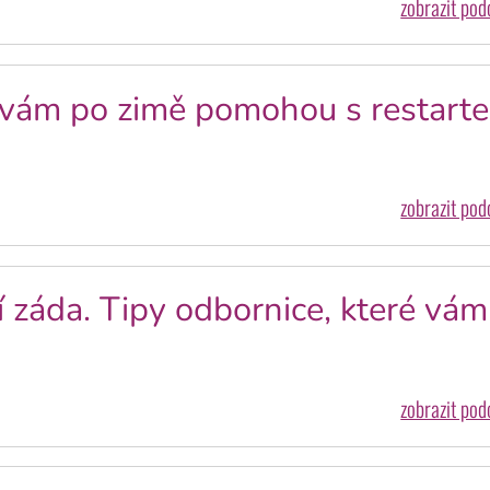
zobrazit po
é vám po zimě pomohou s restart
zobrazit po
í záda. Tipy odbornice, které vám
zobrazit po