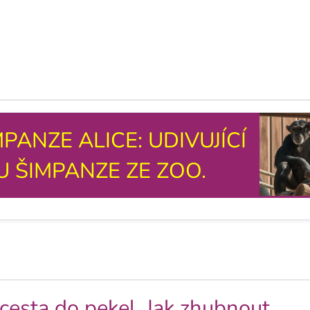
PANZE ALICE: UDIVUJÍCÍ
U ŠIMPANZE ZE ZOO.
 cesta do pekel. Jak zhubnout