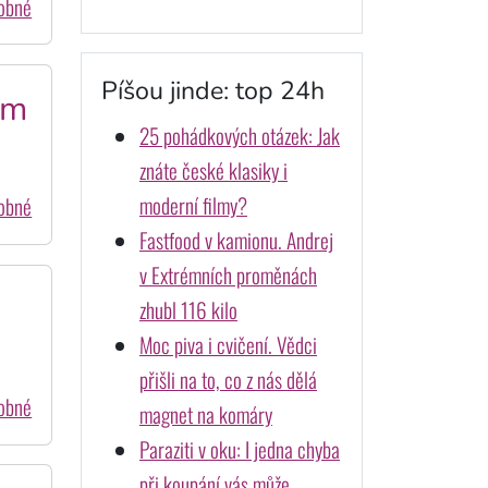
dobné
Píšou jinde: top 24h
em
25 pohádkových otázek: Jak
znáte české klasiky i
moderní filmy?
dobné
Fastfood v kamionu. Andrej
v Extrémních proměnách
zhubl 116 kilo
Moc piva i cvičení. Vědci
přišli na to, co z nás dělá
dobné
magnet na komáry
Paraziti v oku: I jedna chyba
při koupání vás může