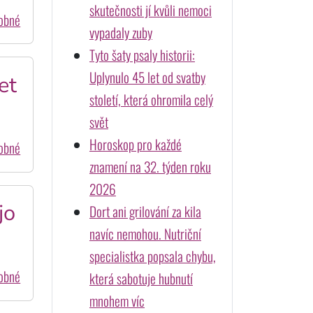
skutečnosti jí kvůli nemoci
dobné
vypadaly zuby
Tyto šaty psaly historii:
Uplynulo 45 let od svatby
et
století, která ohromila celý
svět
Horoskop pro každé
dobné
znamení na 32. týden roku
2026
jo
Dort ani grilování za kila
navíc nemohou. Nutriční
specialistka popsala chybu,
dobné
která sabotuje hubnutí
mnohem víc