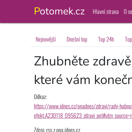
Potomek.cz
Hlavní strana
O s
Nejnovější
Dnešní top
Top 24h
Top
Zhubněte zdravě a
které vám kone
Odkaz:
https://www.idnes.cz/onadnes/zdravi/rady-hubnut
efekt.A230118_095623_zdravi_pet#utm_source
Zdroj: rss z ona.idnes.cz