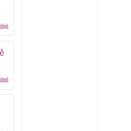
dobné
ě
dobné