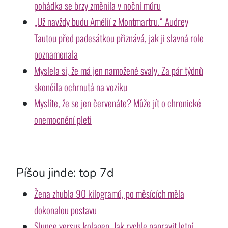
pohádka se brzy změnila v noční můru
„Už navždy budu Amélií z Montmartru.“ Audrey
Tautou před padesátkou přiznává, jak ji slavná role
poznamenala
Myslela si, že má jen namožené svaly. Za pár týdnů
skončila ochrnutá na vozíku
Myslíte, že se jen červenáte? Může jít o chronické
onemocnění pleti
Píšou jinde: top 7d
Žena zhubla 90 kilogramů, po měsících měla
dokonalou postavu
Slunce versus kolagen. Jak rychle napravit letní