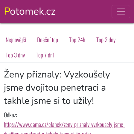
Potomek.cz
Nejnovější
Dnešní top
Top 24h
Top 2 dny
Top 3 dny
Top 7 dní
Ženy přiznaly: Vyzkoušely
jsme dvojitou penetraci a
takhle jsme si to užily!
Odkaz:
https://www.dama.cz/clanek/zeny-priznaly-vyzkousely-jsme-
dvojitou-penetraci-a-takhle-jsme-si-to-uzily