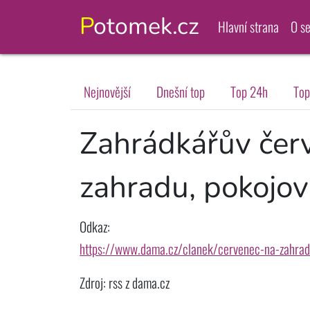
Potomek.cz
Hlavní strana
O s
Nejnovější
Dnešní top
Top 24h
Top
Zahrádkářův červ
zahradu, pokojov
Odkaz:
https://www.dama.cz/clanek/cervenec-na-zahrad
Zdroj: rss z dama.cz