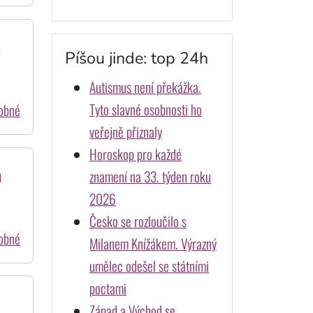
a
Píšou jinde: top 24h
Autismus není překážka.
Tyto slavné osobnosti ho
dobné
veřejně přiznaly
Horoskop pro každé
a
znamení na 33. týden roku
2026
Česko se rozloučilo s
dobné
Milanem Knížákem. Výrazný
umělec odešel se státními
poctami
Západ a Východ se