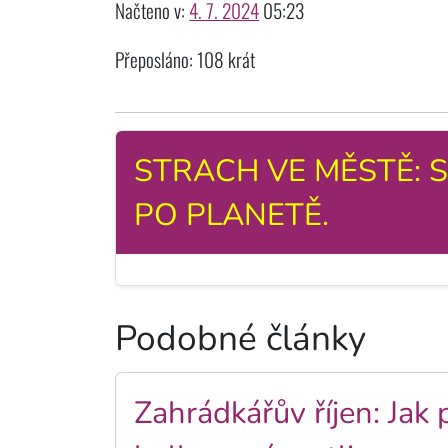
Načteno v:
4. 7. 2024
05:23
Přeposláno: 108 krát
STRACH VE MĚSTĚ: SM
PO PLANETĚ.
Podobné články
Zahrádkářův říjen: Jak