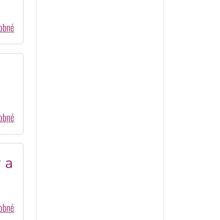
dobné
dobné
 a
dobné