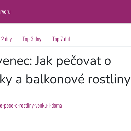
erveru
 2 dny
Top 3 dny
Top 7 dní
enec: Jak pečovat o
ky a balkonové rostliny
e-pece-o-rostliny-venku-i-doma