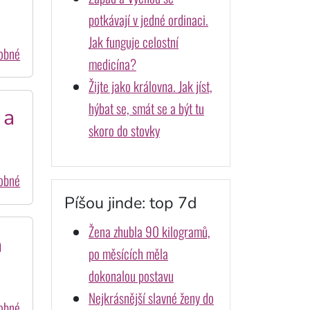
potkávají v jedné ordinaci.
Jak funguje celostní
dobné
medicína?
Žijte jako královna. Jak jíst,
hýbat se, smát se a být tu
 a
skoro do stovky
dobné
Píšou jinde: top 7d
Žena zhubla 90 kilogramů,
a
po měsících měla
dokonalou postavu
Nejkrásnější slavné ženy do
dobné