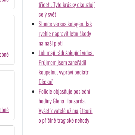
třiceti. Tyto krásky okouzlují
celý svět
Slunce versus kolagen. Jak
rychle napravit letní škody
na naší pleti
Lidi mají rádi šokující videa.
dobné
Průjmem jsem zaneřádil
koupelnu, vypráví pediatr
Děckař
Policie objasňuje poslední
hodiny Glena Hansarda.
dobné
Vyšetřovatelé už mají teorii
o příčině tragické nehody