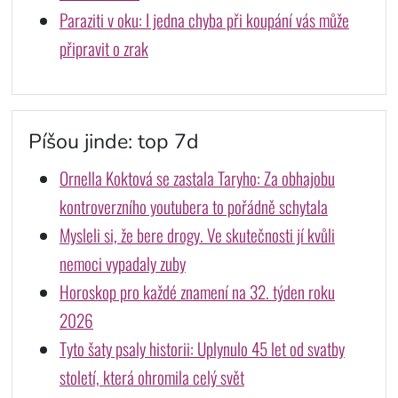
Paraziti v oku: I jedna chyba při koupání vás může
připravit o zrak
Píšou jinde: top 7d
Ornella Koktová se zastala Taryho: Za obhajobu
kontroverzního youtubera to pořádně schytala
Mysleli si, že bere drogy. Ve skutečnosti jí kvůli
nemoci vypadaly zuby
Horoskop pro každé znamení na 32. týden roku
2026
Tyto šaty psaly historii: Uplynulo 45 let od svatby
století, která ohromila celý svět