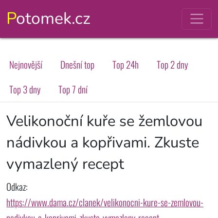
Potomek.cz
Nejnovější
Dnešní top
Top 24h
Top 2 dny
Top 3 dny
Top 7 dní
Velikonoční kuře se žemlovou
nádivkou a kopřivami. Zkuste
vymazlený recept
Odkaz:
https://www.dama.cz/clanek/velikonocni-kure-se-zemlovou-
nadivkou-a-koprivami-zkuste-vymazleny-recept