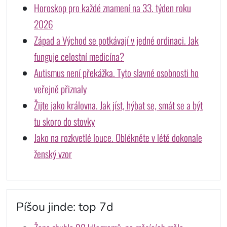
Horoskop pro každé znamení na 33. týden roku
2026
Západ a Východ se potkávají v jedné ordinaci. Jak
funguje celostní medicína?
Autismus není překážka. Tyto slavné osobnosti ho
veřejně přiznaly
Žijte jako královna. Jak jíst, hýbat se, smát se a být
tu skoro do stovky
Jako na rozkvetlé louce. Oblékněte v létě dokonale
ženský vzor
Píšou jinde: top 7d