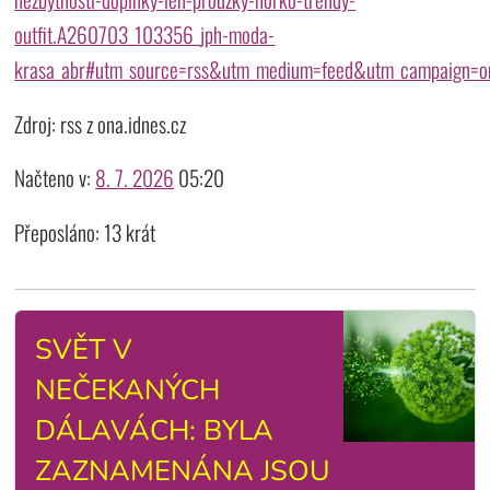
outfit.A260703_103356_jph-moda-
krasa_abr#utm_source=rss&utm_medium=feed&utm_campaign=o
Zdroj: rss z ona.idnes.cz
Načteno v:
8. 7. 2026
05:20
Přeposláno: 13 krát
SVĚT V
NEČEKANÝCH
DÁLAVÁCH: BYLA
ZAZNAMENÁNA JSOU