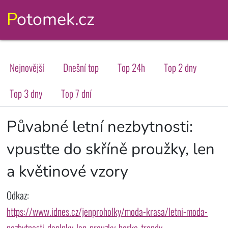
Potomek.cz
Nejnovější
Dnešní top
Top 24h
Top 2 dny
Top 3 dny
Top 7 dní
Půvabné letní nezbytnosti:
vpusťte do skříně proužky, len
a květinové vzory
Odkaz:
https://www.idnes.cz/jenproholky/moda-krasa/letni-moda-
nezbytnosti-doplnky-len-prouzky-horko-trendy-