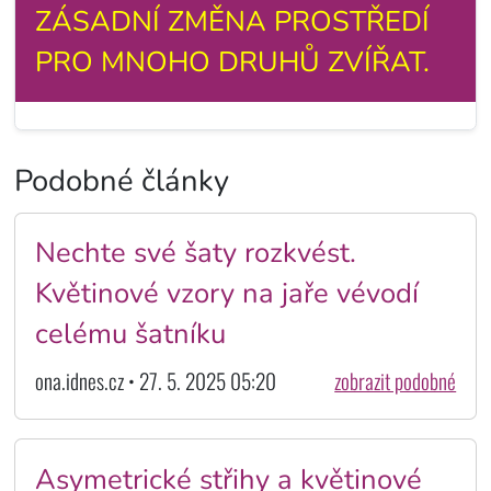
ZÁSADNÍ ZMĚNA PROSTŘEDÍ
PRO MNOHO DRUHŮ ZVÍŘAT.
Podobné články
Nechte své šaty rozkvést.
Květinové vzory na jaře vévodí
celému šatníku
ona.idnes.cz • 27. 5. 2025 05:20
zobrazit podobné
Asymetrické střihy a květinové