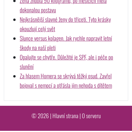
Žena zhubla 90 kilogramů, po měsících měla
dokonalou postavu
Nejkrásnější slavné ženy do třiceti. Tyto krásky
okouzlují celý svět
Slunce versus kolagen. Jak rychle napravit letní
škody na naší pleti
Opalujte se chytře. Důležité je SPF, ale i péče po
slunění
Za hlasem Homera se skrývá těžký osud. Zavřel
bojoval s nemocí a otřásla jím nehoda s dítětem
© 2026 |
Hlavní strana
|
O serveru