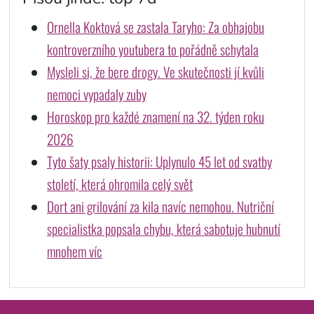
Ornella Koktová se zastala Taryho: Za obhajobu
kontroverzního youtubera to pořádně schytala
Mysleli si, že bere drogy. Ve skutečnosti jí kvůli
nemoci vypadaly zuby
Horoskop pro každé znamení na 32. týden roku
2026
Tyto šaty psaly historii: Uplynulo 45 let od svatby
století, která ohromila celý svět
Dort ani grilování za kila navíc nemohou. Nutriční
specialistka popsala chybu, která sabotuje hubnutí
mnohem víc