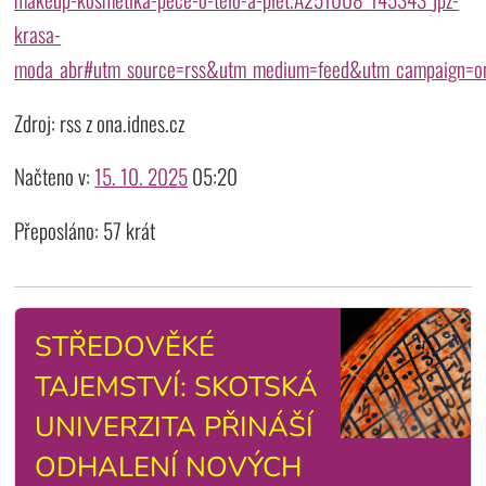
krasa-
moda_abr#utm_source=rss&utm_medium=feed&utm_campaign=o
Zdroj: rss z ona.idnes.cz
Načteno v:
15. 10. 2025
05:20
Přeposláno: 57 krát
STŘEDOVĚKÉ
TAJEMSTVÍ: SKOTSKÁ
UNIVERZITA PŘINÁŠÍ
ODHALENÍ NOVÝCH