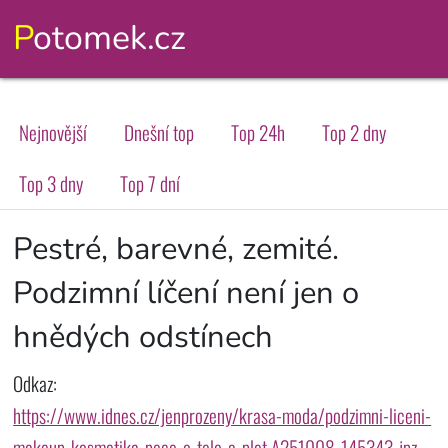
Potomek.cz
Nejnovější
Dnešní top
Top 24h
Top 2 dny
Top 3 dny
Top 7 dní
Pestré, barevné, zemité.
Podzimní líčení není jen o
hnědých odstínech
Odkaz:
https://www.idnes.cz/jenprozeny/krasa-moda/podzimni-liceni-
makeup-kosmetika-pece-o-telo-a-plet.A251008_145343_jpz-