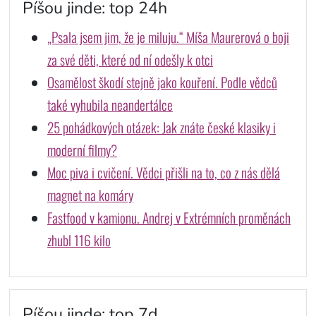
Píšou jinde: top 24h
„Psala jsem jim, že je miluju.“ Míša Maurerová o boji
za své děti, které od ní odešly k otci
Osamělost škodí stejně jako kouření. Podle vědců
také vyhubila neandertálce
25 pohádkových otázek: Jak znáte české klasiky i
moderní filmy?
Moc piva i cvičení. Vědci přišli na to, co z nás dělá
magnet na komáry
Fastfood v kamionu. Andrej v Extrémních proměnách
zhubl 116 kilo
Píšou jinde: top 7d