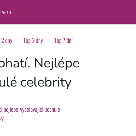
erveru
 2 dny
Top 3 dny
Top 7 dní
bohatí. Nejlépe
ulé celebrity
i-nejlepe-vydelavajici-zesnule-
2/