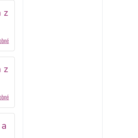
 z
dobné
 z
dobné
 a