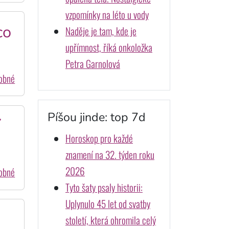
vzpomínky na léto u vody
co
Naděje je tam, kde je
upřímnost, říká onkoložka
Petra Garnolová
dobné
Píšou jinde: top 7d
í
Horoskop pro každé
znamení na 32. týden roku
2026
dobné
Tyto šaty psaly historii:
Uplynulo 45 let od svatby
století, která ohromila celý