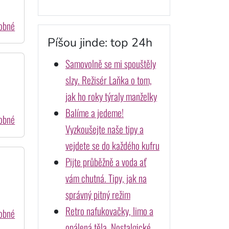
dobné
Píšou jinde: top 24h
Samovolně se mi spouštěly
slzy. Režisér Laňka o tom,
jak ho roky týraly manželky
Balíme a jedeme!
dobné
Vyzkoušejte naše tipy a
vejdete se do každého kufru
Pijte průběžně a voda ať
vám chutná. Tipy, jak na
správný pitný režim
Retro nafukovačky, limo a
dobné
opálená těla. Nostalgické