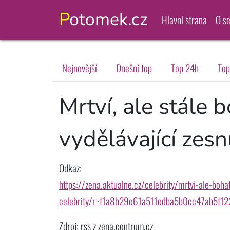
Potomek.cz
Hlavní strana
O s
Nejnovější
Dnešní top
Top 24h
Top
Mrtví, ale stále 
vydělávající zesn
Odkaz:
https://zena.aktualne.cz/celebrity/mrtvi-ale-bohat
celebrity/r~f1a8b29e61a511edba5b0cc47ab5f12
Zdroj: rss z zena.centrum.cz