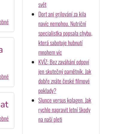
svět
Dort ani grilování za kila
dobné
navíc nemohou. Nutriční
specialistka popsala chybu,
která sabotuje hubnutí
a
mnohem víc
KVÍZ: Bez zaváhání odpoví
jen skutečný pamětník. Jak
dobné
dobře znáte české filmové
poklady?
Slunce versus kolagen. Jak
at
rychle napravit letní škody
dobné
na naší pleti