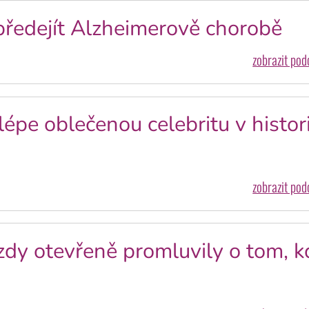
 předejít Alzheimerově chorobě
zobrazit po
pe oblečenou celebritu v histori
zobrazit po
zdy otevřeně promluvily o tom, k