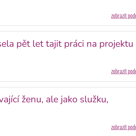
zobrazit po
la pět let tajit práci na projektu
zobrazit po
ající ženu, ale jako služku,
zobrazit po