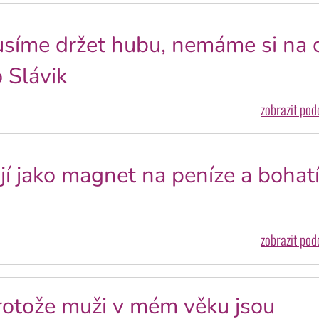
usíme držet hubu, nemáme si na 
o Slávik
zobrazit po
jí jako magnet na peníze a bohat
zobrazit po
rotože muži v mém věku jsou