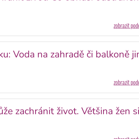
zobrazit po
u: Voda na zahradě či balkoně j
zobrazit po
e zachránit život. Většina žen s