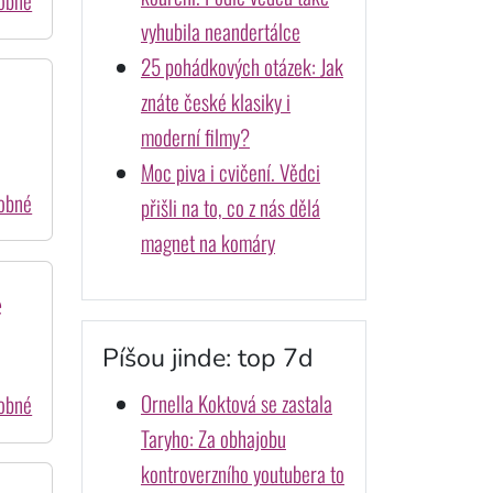
dobné
vyhubila neandertálce
25 pohádkových otázek: Jak
znáte české klasiky i
moderní filmy?
Moc piva i cvičení. Vědci
dobné
přišli na to, co z nás dělá
magnet na komáry
e
Píšou jinde: top 7d
Ornella Koktová se zastala
dobné
Taryho: Za obhajobu
kontroverzního youtubera to