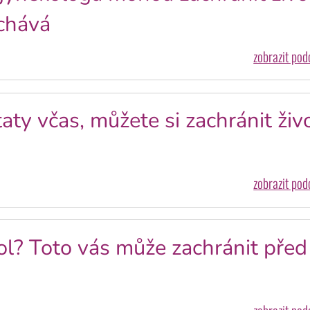
echává
zobrazit po
ty včas, můžete si zachránit živo
zobrazit po
ol? Toto vás může zachránit před