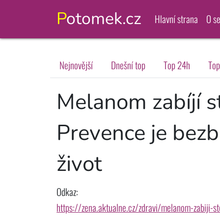
Potomek.cz
Hlavní strana
O s
Nejnovější
Dnešní top
Top 24h
Top
Melanom zabíjí s
Prevence je bezb
život
Odkaz:
https://zena.aktualne.cz/zdravi/melanom-zabiji-