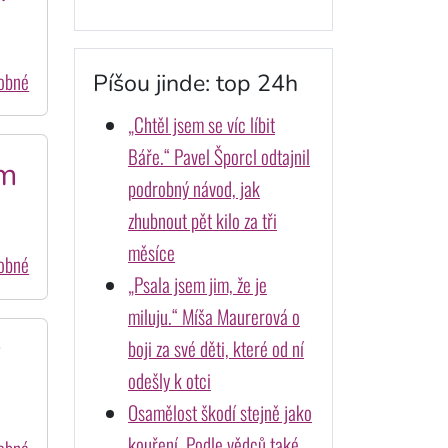
dobné
Píšou jinde: top 24h
„Chtěl jsem se víc líbit
Báře.“ Pavel Šporcl odtajnil
im
podrobný návod, jak
zhubnout pět kilo za tři
měsíce
dobné
„Psala jsem jim, že je
miluju.“ Míša Maurerová o
boji za své děti, které od ní
i
odešly k otci
Osamělost škodí stejně jako
kouření. Podle vědců také