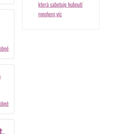
která sabotuje hubnutí
mnohem víc
dobné
m
dobné
t.