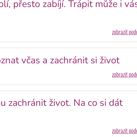
í, přesto zabíjí. Trápit může i vás
zobrazit po
znat včas a zachránit si život
zobrazit po
 zachránit život. Na co si dát
zobrazit po