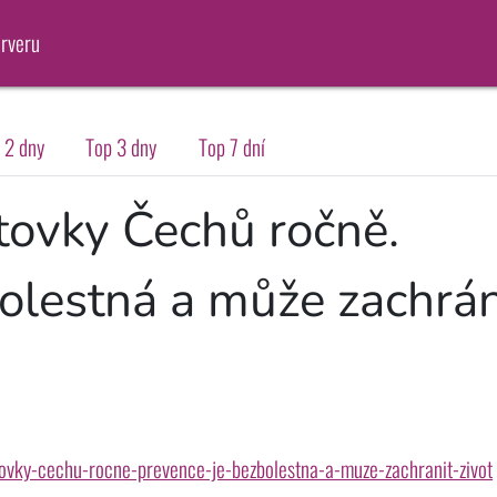
erveru
 2 dny
Top 3 dny
Top 7 dní
tovky Čechů ročně.
olestná a může zachrán
stovky-cechu-rocne-prevence-je-bezbolestna-a-muze-zachranit-zivot