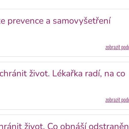
že prevence a samovyšetření
zobrazit po
ránit život. Lékařka radí, na co
zobrazit po
ánit život. Co obnáší odstraněn