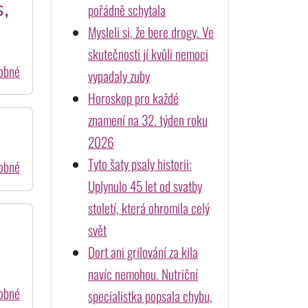
,
pořádně schytala
Mysleli si, že bere drogy. Ve
skutečnosti jí kvůli nemoci
dobné
vypadaly zuby
Horoskop pro každé
znamení na 32. týden roku
2026
Tyto šaty psaly historii:
dobné
Uplynulo 45 let od svatby
století, která ohromila celý
svět
Dort ani grilování za kila
navíc nemohou. Nutriční
dobné
specialistka popsala chybu,