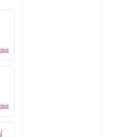
dobné
dobné
í