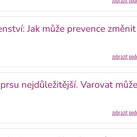
zobrazit po
venství: Jak může prevence změnit
zobrazit po
prsu nejdůležitější. Varovat můž
zobrazit po