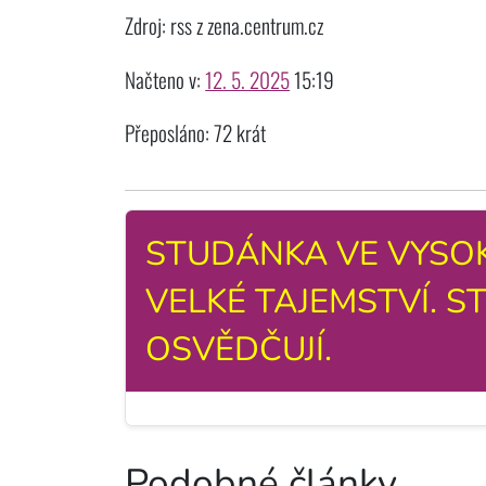
Zdroj: rss z zena.centrum.cz
Načteno v:
12. 5. 2025
15:19
Přeposláno: 72 krát
STUDÁNKA VE VYSO
VELKÉ TAJEMSTVÍ. S
OSVĚDČUJÍ.
Podobné články