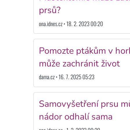
prsů?
ona.idnes.cz • 18. 2. 2023 00:20
Pomozte ptákům v hork
může zachránit život
dama.cz • 16. 7. 2025 05:23
Samovyšetření prsu můž
nádor odhalí sama