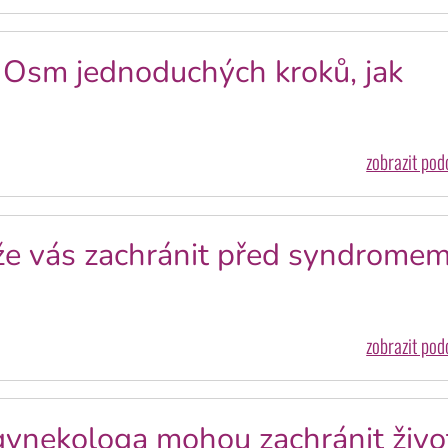
. Osm jednoduchých kroků, jak
zobrazit po
ůže vás zachránit před syndrome
zobrazit po
gynekologa mohou zachránit živo