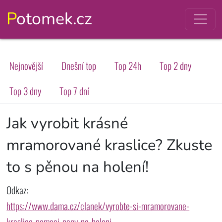
Potomek.cz
Nejnovější
Dnešní top
Top 24h
Top 2 dny
Top 3 dny
Top 7 dní
Jak vyrobit krásné
mramorované kraslice? Zkuste
to s pěnou na holení!
Odkaz:
https://www.dama.cz/clanek/vyrobte-si-mramorovane-
kraslice-pomoci-peny-na-holeni