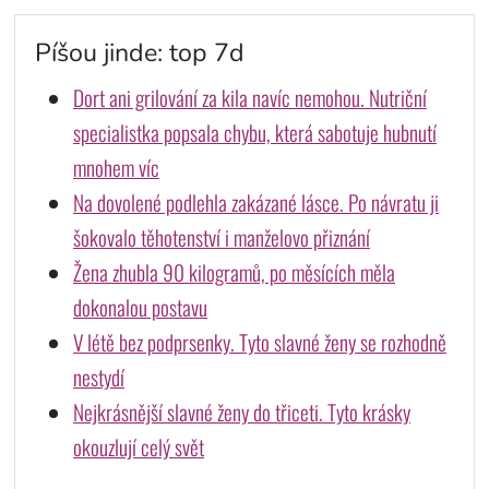
Píšou jinde: top 7d
Dort ani grilování za kila navíc nemohou. Nutriční
specialistka popsala chybu, která sabotuje hubnutí
mnohem víc
Na dovolené podlehla zakázané lásce. Po návratu ji
šokovalo těhotenství i manželovo přiznání
Žena zhubla 90 kilogramů, po měsících měla
dokonalou postavu
V létě bez podprsenky. Tyto slavné ženy se rozhodně
nestydí
Nejkrásnější slavné ženy do třiceti. Tyto krásky
okouzlují celý svět