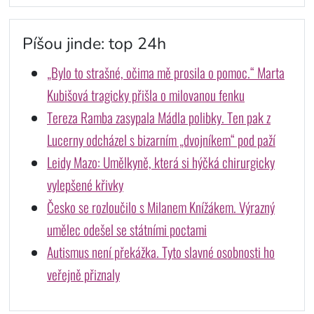
Píšou jinde: top 24h
„Bylo to strašné, očima mě prosila o pomoc.“ Marta
Kubišová tragicky přišla o milovanou fenku
Tereza Ramba zasypala Mádla polibky. Ten pak z
Lucerny odcházel s bizarním „dvojníkem“ pod paží
Leidy Mazo: Umělkyně, která si hýčká chirurgicky
vylepšené křivky
Česko se rozloučilo s Milanem Knížákem. Výrazný
umělec odešel se státními poctami
Autismus není překážka. Tyto slavné osobnosti ho
veřejně přiznaly