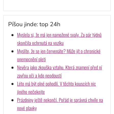
Píšou jinde: top 24h
Myslela si, že má jen namožené svaly. Za pár týdnů
skončila ochrnutá na vozíku
Myslíte, že se jen červenáte? Může jít o chronické
onemocnění pleti
Nevěra jako zkouška vztahu. Která znamení před ní
zavřou oči a kdo neodpustí
Léto má být plné pohodlí. V těchto kouscích nic
jiného nečekejte
Prázdniny ještě nekončí. Pořád je správná chvíle na
nové plavky