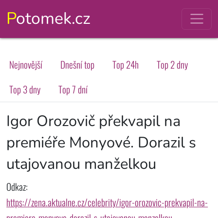
Potomek.cz
Nejnovější
Dnešní top
Top 24h
Top 2 dny
Top 3 dny
Top 7 dní
Igor Orozovič překvapil na
premiéře Monyové. Dorazil s
utajovanou manželkou
Odkaz:
https://zena.aktualne.cz/celebrity/igor-orozovic-prekvapil-na-
premiere-monyove-dorazil-s-utajovanou-manzelkou