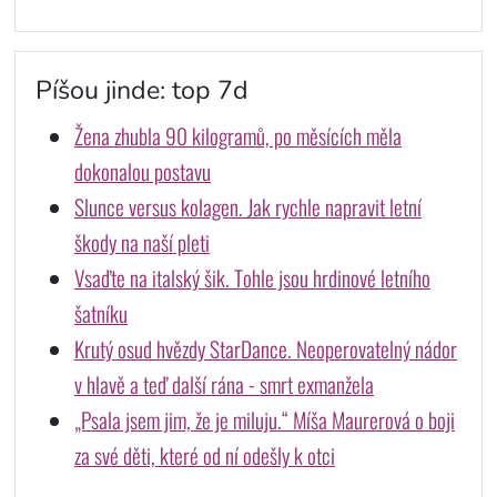
Píšou jinde: top 7d
Žena zhubla 90 kilogramů, po měsících měla
dokonalou postavu
Slunce versus kolagen. Jak rychle napravit letní
škody na naší pleti
Vsaďte na italský šik. Tohle jsou hrdinové letního
šatníku
Krutý osud hvězdy StarDance. Neoperovatelný nádor
v hlavě a teď další rána - smrt exmanžela
„Psala jsem jim, že je miluju.“ Míša Maurerová o boji
za své děti, které od ní odešly k otci