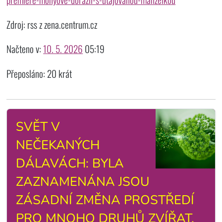
Zdroj: rss z zena.centrum.cz
Načteno v:
10. 5. 2026
05:19
Přeposláno: 20 krát
SVĚT V
NEČEKANÝCH
DÁLAVÁCH: BYLA
ZAZNAMENÁNA JSOU
ZÁSADNÍ ZMĚNA PROSTŘEDÍ
PRO MNOHO DRUHŮ ZVÍŘAT.