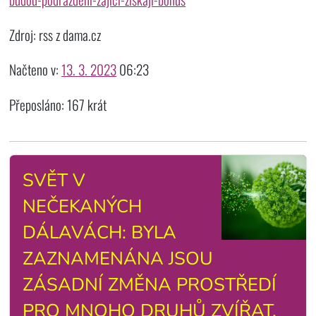
Zdroj: rss z dama.cz
Načteno v:
13. 3. 2023
06:23
Přeposláno: 167 krát
SVĚT V
NEČEKANÝCH
DÁLAVÁCH: BYLA
ZAZNAMENÁNA JSOU
ZÁSADNÍ ZMĚNA PROSTŘEDÍ
PRO MNOHO DRUHŮ ZVÍŘAT.