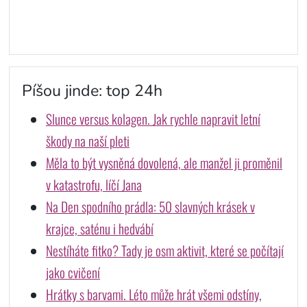
Píšou jinde: top 24h
Slunce versus kolagen. Jak rychle napravit letní
škody na naší pleti
Měla to být vysněná dovolená, ale manžel ji proměnil
v katastrofu, líčí Jana
Na Den spodního prádla: 50 slavných krásek v
krajce, saténu i hedvábí
Nestíháte fitko? Tady je osm aktivit, které se počítají
jako cvičení
Hrátky s barvami. Léto může hrát všemi odstíny,