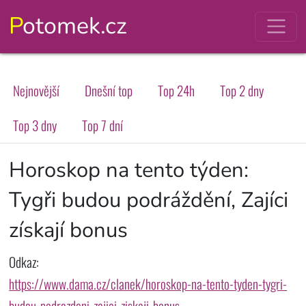
Potomek.cz
Nejnovější
Dnešní top
Top 24h
Top 2 dny
Top 3 dny
Top 7 dní
Horoskop na tento týden:
Tygři budou podráždění, Zajíci
získají bonus
Odkaz:
https://www.dama.cz/clanek/horoskop-na-tento-tyden-tygri-
budou-podrazdeni-zajici-ziskaji-bonus