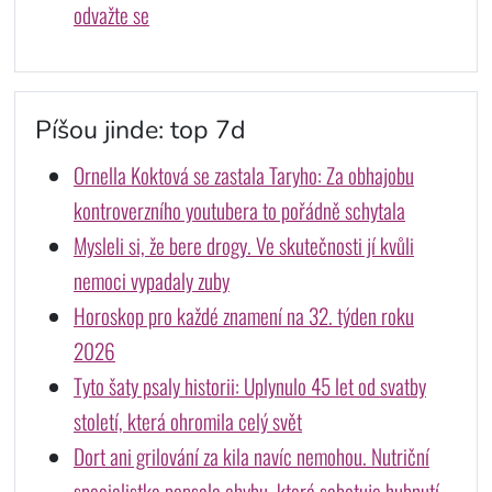
odvažte se
Píšou jinde: top 7d
Ornella Koktová se zastala Taryho: Za obhajobu
kontroverzního youtubera to pořádně schytala
Mysleli si, že bere drogy. Ve skutečnosti jí kvůli
nemoci vypadaly zuby
Horoskop pro každé znamení na 32. týden roku
2026
Tyto šaty psaly historii: Uplynulo 45 let od svatby
století, která ohromila celý svět
Dort ani grilování za kila navíc nemohou. Nutriční
specialistka popsala chybu, která sabotuje hubnutí