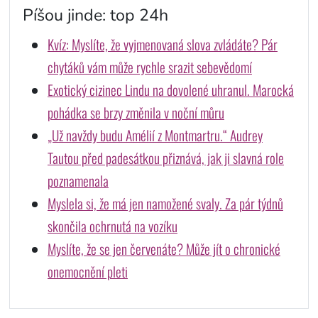
Píšou jinde: top 24h
Kvíz: Myslíte, že vyjmenovaná slova zvládáte? Pár
chytáků vám může rychle srazit sebevědomí
Exotický cizinec Lindu na dovolené uhranul. Marocká
pohádka se brzy změnila v noční můru
„Už navždy budu Amélií z Montmartru.“ Audrey
Tautou před padesátkou přiznává, jak ji slavná role
poznamenala
Myslela si, že má jen namožené svaly. Za pár týdnů
skončila ochrnutá na vozíku
Myslíte, že se jen červenáte? Může jít o chronické
onemocnění pleti