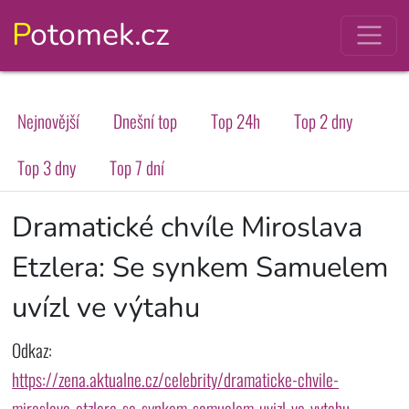
Potomek.cz
Nejnovější
Dnešní top
Top 24h
Top 2 dny
Top 3 dny
Top 7 dní
Dramatické chvíle Miroslava
Etzlera: Se synkem Samuelem
uvízl ve výtahu
Odkaz:
https://zena.aktualne.cz/celebrity/dramaticke-chvile-
miroslava-etzlera-se-synkem-samuelem-uvizl-ve-vytahu