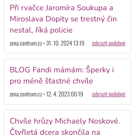
Při rvačce Jaromíra Soukupa a
Miroslava Dopity se trestný čin
nestal, říká policie
zena.centrum.cz • 31. 10. 2024 13:19
zobrazit podobné
BLOG Fandi mámám: Šperky i
pro méně šťastné chvíle
zena.centrum.cz • 12. 4. 2023 00:19
zobrazit podobné
Chvíle hrůzy Michaely Noskové.
Čtyřletá dcera skončila na