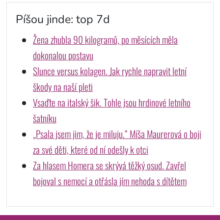
Píšou jinde: top 7d
Žena zhubla 90 kilogramů, po měsících měla
dokonalou postavu
Slunce versus kolagen. Jak rychle napravit letní
škody na naší pleti
Vsaďte na italský šik. Tohle jsou hrdinové letního
šatníku
„Psala jsem jim, že je miluju.“ Míša Maurerová o boji
za své děti, které od ní odešly k otci
Za hlasem Homera se skrývá těžký osud. Zavřel
bojoval s nemocí a otřásla jím nehoda s dítětem