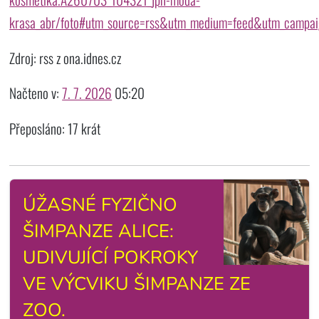
krasa_abr/foto#utm_source=rss&utm_medium=feed&utm_campa
Zdroj: rss z ona.idnes.cz
Načteno v:
7. 7. 2026
05:20
Přeposláno: 17 krát
ÚŽASNÉ FYZIČNO
ŠIMPANZE ALICE:
UDIVUJÍCÍ POKROKY
VE VÝCVIKU ŠIMPANZE ZE
ZOO.