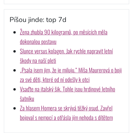
Píšou jinde: top 7d
Žena zhubla 90 kilogramů, po měsících měla
dokonalou postavu
Slunce versus kolagen. Jak rychle napravit letní
škody na naší pleti
„Psala jsem jim, že je miluju.“ Míša Maurerová o boji
za své děti, které od ní odešly k otci
Vsaďte na italský šik. Tohle jsou hrdinové letního
šatníku
Za hlasem Homera se skrývá těžký osud. Zavřel
bojoval s nemocí a otřásla jím nehoda s dítětem