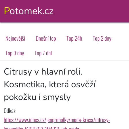
Potomek.cz
Nejnovější
Dnešní top
Top 24h
Top 2 dny
Top 3 dny
Top 7 dní
Citrusy v hlavní roli.
Kosmetika, která osvěží
pokožku i smysly
Odkaz:
https://www.idnes.cz/jenproholky/moda-krasa/citrusy-
kosmetika.A260703_104321_jph-moda-