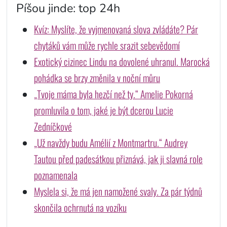
Píšou jinde: top 24h
Kvíz: Myslíte, že vyjmenovaná slova zvládáte? Pár
chytáků vám může rychle srazit sebevědomí
Exotický cizinec Lindu na dovolené uhranul. Marocká
pohádka se brzy změnila v noční můru
„Tvoje máma byla hezčí než ty.“ Amelie Pokorná
promluvila o tom, jaké je být dcerou Lucie
Zedníčkové
„Už navždy budu Amélií z Montmartru.“ Audrey
Tautou před padesátkou přiznává, jak ji slavná role
poznamenala
Myslela si, že má jen namožené svaly. Za pár týdnů
skončila ochrnutá na vozíku