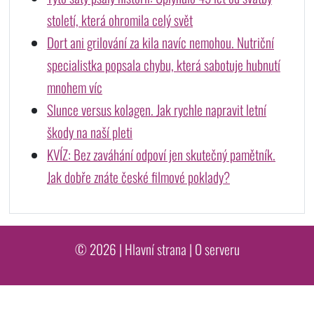
století, která ohromila celý svět
Dort ani grilování za kila navíc nemohou. Nutriční
specialistka popsala chybu, která sabotuje hubnutí
mnohem víc
Slunce versus kolagen. Jak rychle napravit letní
škody na naší pleti
KVÍZ: Bez zaváhání odpoví jen skutečný pamětník.
Jak dobře znáte české filmové poklady?
© 2026 |
Hlavní strana
|
O serveru