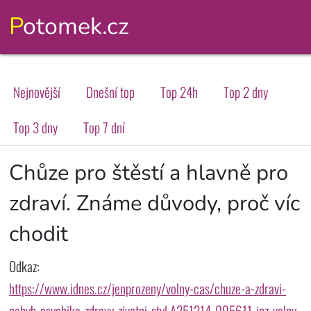
Potomek.cz
Nejnovější
Dnešní top
Top 24h
Top 2 dny
Top 3 dny
Top 7 dní
Chůze pro štěstí a hlavně pro
zdraví. Známe důvody, proč víc
chodit
Odkaz:
https://www.idnes.cz/jenprozeny/volny-cas/chuze-a-zdravi-
pohyb-psychika-zdravy-zivotni-styl.A251214_095611_jpz-volny-