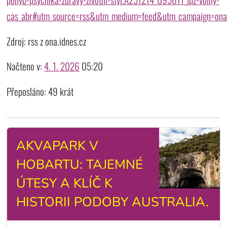
cas_abr#utm_source=rss&utm_medium=feed&utm_campaign=ona
Zdroj: rss z ona.idnes.cz
Načteno v:
4. 1. 2026
05:20
Přeposláno: 49 krát
AKVAPARK V
HOBARTU: TAJEMNÉ
ÚTESY A KLÍČ K
HISTORII PODOBY AUSTRALIA.