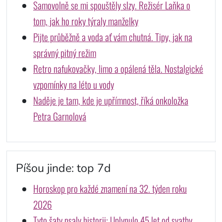
Samovolně se mi spouštěly slzy. Režisér Laňka o
tom, jak ho roky týraly manželky
Pijte průběžně a voda ať vám chutná. Tipy, jak na
správný pitný režim
Retro nafukovačky, limo a opálená těla. Nostalgické
vzpomínky na léto u vody
Naděje je tam, kde je upřímnost, říká onkoložka
Petra Garnolová
Píšou jinde: top 7d
Horoskop pro každé znamení na 32. týden roku
2026
Tyto šaty psaly historii: Uplynulo 45 let od svatby