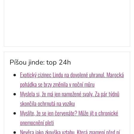
Píšou jinde: top 24h
Exotický cizinec Lindu na dovolené uhranul. Marocká
pohádka se brzy změnila v noční můru
Myslela si, že má jen namožené svaly. Za pár týdnů
skončila ochrnutá na vozíku
Myslíte, že se jen červenáte? Může jít o chronické
onemocnění pleti
Nevěra jako zkouška vztahu. Která znamení před ní