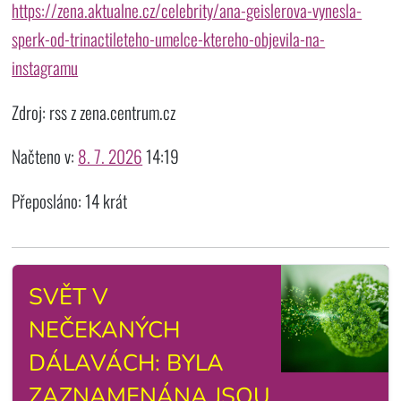
https://zena.aktualne.cz/celebrity/ana-geislerova-vynesla-
sperk-od-trinactileteho-umelce-ktereho-objevila-na-
instagramu
Zdroj: rss z zena.centrum.cz
Načteno v:
8. 7. 2026
14:19
Přeposláno: 14 krát
SVĚT V
NEČEKANÝCH
DÁLAVÁCH: BYLA
ZAZNAMENÁNA JSOU