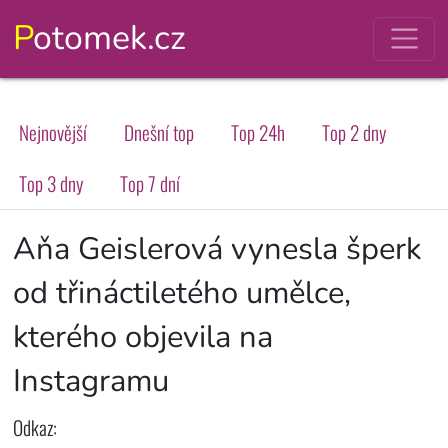
Potomek.cz
Nejnovější
Dnešní top
Top 24h
Top 2 dny
Top 3 dny
Top 7 dní
Aňa Geislerová vynesla šperk
od třináctiletého umělce,
kterého objevila na
Instagramu
Odkaz: