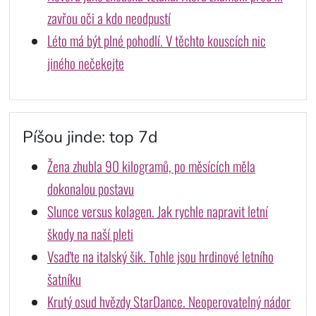
zavřou oči a kdo neodpustí
Léto má být plné pohodlí. V těchto kouscích nic
jiného nečekejte
Píšou jinde: top 7d
Žena zhubla 90 kilogramů, po měsících měla
dokonalou postavu
Slunce versus kolagen. Jak rychle napravit letní
škody na naší pleti
Vsaďte na italský šik. Tohle jsou hrdinové letního
šatníku
Krutý osud hvězdy StarDance. Neoperovatelný nádor